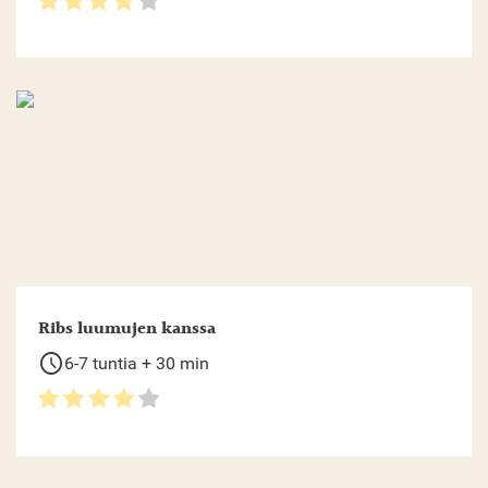
Ribs luumujen kanssa
schedule
6-7 tuntia + 30 min