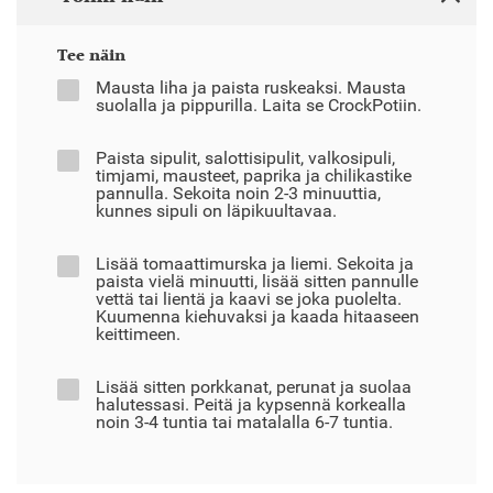
Tee näin
Mausta liha ja paista ruskeaksi. Mausta
suolalla ja pippurilla. Laita se CrockPotiin.
Paista sipulit, salottisipulit, valkosipuli,
timjami, mausteet, paprika ja chilikastike
pannulla. Sekoita noin 2-3 minuuttia,
kunnes sipuli on läpikuultavaa.
Lisää tomaattimurska ja liemi. Sekoita ja
paista vielä minuutti, lisää sitten pannulle
vettä tai lientä ja kaavi se joka puolelta.
Kuumenna kiehuvaksi ja kaada hitaaseen
keittimeen.
Lisää sitten porkkanat, perunat ja suolaa
halutessasi. Peitä ja kypsennä korkealla
noin 3-4 tuntia tai matalalla 6-7 tuntia.