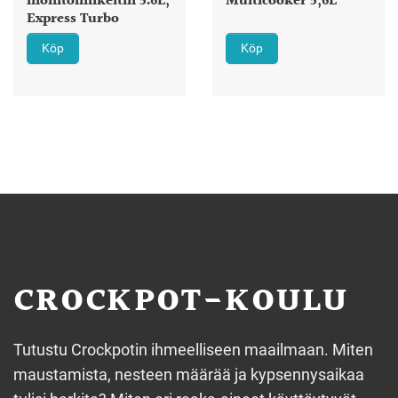
monitoimikeitin 5.6L,
Multicooker 5,6L
Express Turbo
Köp
Köp
CROCKPOT-KOULU
Tutustu Crockpotin ihmeelliseen maailmaan. Miten
maustamista, nesteen määrää ja kypsennysaikaa