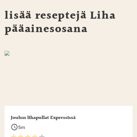
lisää reseptejä
Liha
pääainesosana
Joulun lihapullat Expressissä
schedule
5m