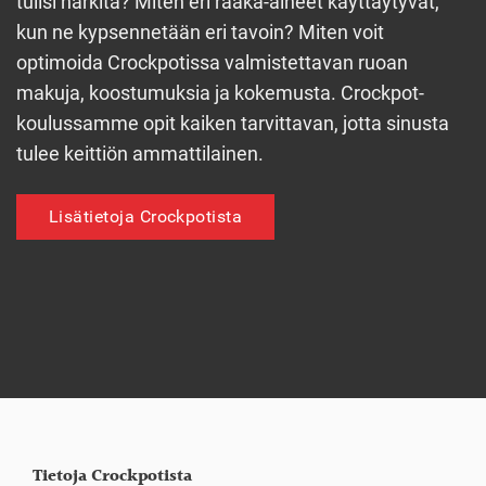
tulisi harkita? Miten eri raaka-aineet käyttäytyvät,
kun ne kypsennetään eri tavoin? Miten voit
optimoida Crockpotissa valmistettavan ruoan
makuja, koostumuksia ja kokemusta. Crockpot-
koulussamme opit kaiken tarvittavan, jotta sinusta
tulee keittiön ammattilainen.
Lisätietoja Crockpotista
Tietoja Crockpotista