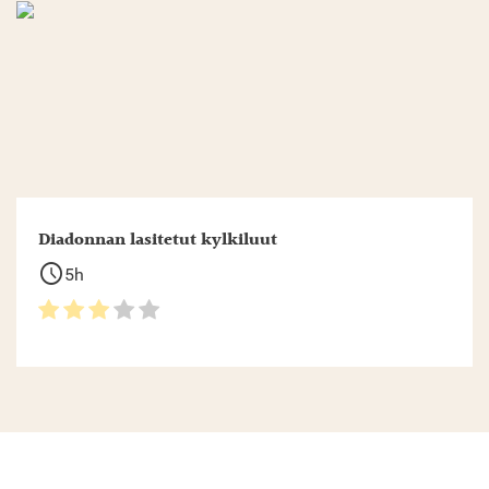
Diadonnan lasitetut kylkiluut
schedule
5h