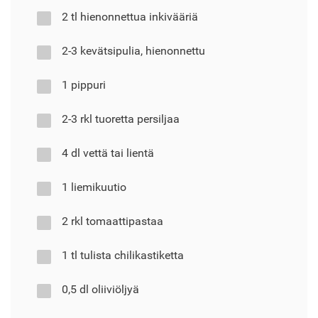
2 tl hienonnettua inkivääriä
2-3 kevätsipulia, hienonnettu
1 pippuri
2-3 rkl tuoretta persiljaa
4 dl vettä tai lientä
1 liemikuutio
2 rkl tomaattipastaa
1 tl tulista chilikastiketta
0,5 dl oliiviöljyä