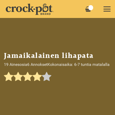
Skip
to
content
Jamaikalainen lihapata
19 Ainesosia
6 Annokset
Kokonaisaika: 6-7 tuntia matalalla