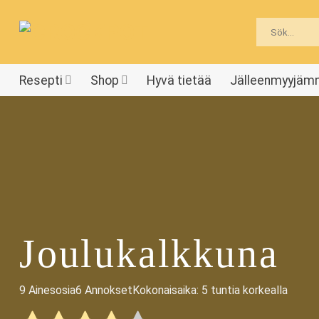
Skip
to
content
Resepti
Shop
Hyvä tietää
Jälleenmyyjä
Joulukalkkuna
9 Ainesosia
6 Annokset
Kokonaisaika: 5 tuntia korkealla