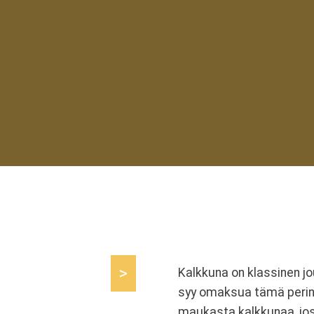
>
Kalkkuna on klassinen j
syy omaksua tämä perinn
maukasta kalkkunaa, jos