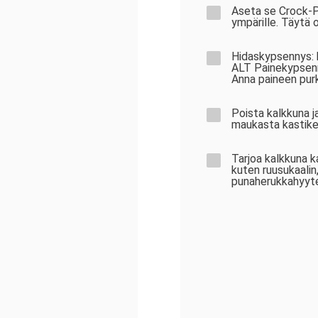
Aseta se Crock-Po
ympärille. Täytä o
Hidaskypsennys: k
ALT Painekypsenn
Anna paineen purk
Poista kalkkuna ja 
maukasta kastike
Tarjoa kalkkuna k
kuten ruusukaalin
punaherukkahyyte