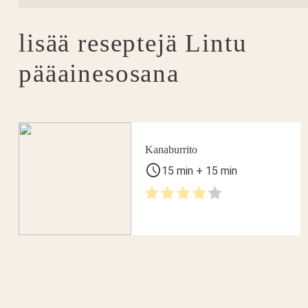
lisää reseptejä
Lintu
pääainesosana
Kanaburrito
schedule
15 min + 15 min