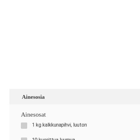
Ainesosia
Ainesosat
1 kg kalkkunapihvi, luuton
10 kuorittua luumua