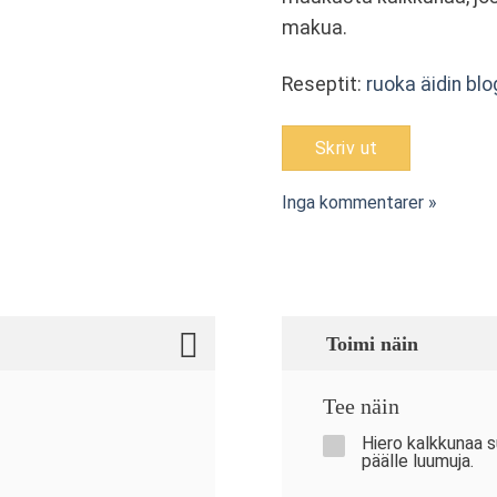
makua.
Reseptit:
ruoka äidin blo
Skriv ut
Inga kommentarer »
Toimi näin
Tee näin
Hiero kalkkunaa su
päälle luumuja.