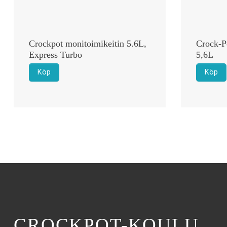
Crockpot monitoimikeitin 5.6L,
Crock-P
Express Turbo
5,6L
Köp
Köp
CROCKPOT-KOULU