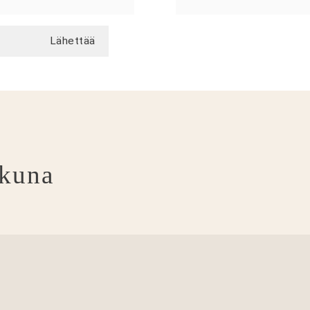
Lähettää
kkuna