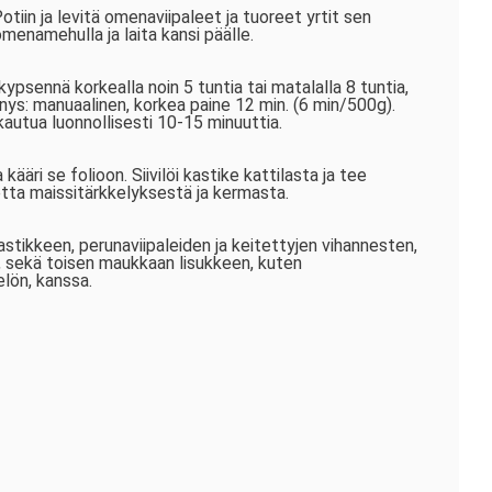
tiin ja levitä omenaviipaleet ja tuoreet yrtit sen
menamehulla ja laita kansi päälle.
ypsennä korkealla noin 5 tuntia tai matalalla 8 tuntia,
ys: manuaalinen, korkea paine 12 min. (6 min/500g).
autua luonnollisesti 10-15 minuuttia.
kääri se folioon. Siivilöi kastike kattilasta ja tee
tta maissitärkkelyksestä ja kermasta.
astikkeen, perunaviipaleiden ja keitettyjen vihannesten,
, sekä toisen maukkaan lisukkeen, kuten
lön, kanssa.