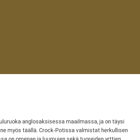
ouluruoka anglosaksisessa maailmassa, ja on täysi
e myös täällä. Crock-Potissa valmistat herkullisen
sa on omenan ja luumujen sekä tuoreiden yrttien