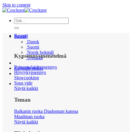
Skip to content
Resepti
Suomi
Dansk
Suomi
Norsk bokmål
Kypsennysmenetelmä
Svenska
Paineenalaiskypsennys
Kirjaudu sisään
Höyrykypsennys
Slowcooking
Sous vide
Näytä kaikki
Teman
Balkanin ruoka Diadonnan kanssa
Maailman ruoka
Näytä kaikki