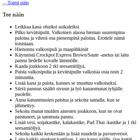
Toimi näin
Tee näin
Leikkaa kana ohuiksi suikaleiksi
Pilko kevätsipulit. Valkoinen alaosa hieman suurempina
paloina ja vihreä osa pienempinä paloina. Erottele nämä
toisistaan.
Hienonna valkosipuli ja maapähkinät
Käynnistä Crockpot Express Brown/Saute -asetus tai laita
pannu liedelle kovalle lämmölle.
Kaada joukkoon 2 rkl seesamiöljyä.
Paista valkosipulia ja kevätsipulin valkoisia osia noin 2
minuuttia.
Lisää kana ja paista, kunnes se muuttuu valkoiseksi.
Siirrä pannun sisältö sivuun ja lyö kananmunat tyhjälle
puolelle.
Anna kananmunien paistua ja sekoita samalla, kun se
jähmettyy.
Sekoita munat muiden ainesten joukkoon, kun ne ovat
paistuneet, ja sammuta pannu.
Lisää vesi, soijakastike, kalakastike, Pad Thai -kastike ja 1 rkl
seesamiöljyä.
Sekoita kaikki keskenään ja lisää nuudelit ja pavunversot.
Laita kaikki ainekset kattilaan. Laita kansi päälle, (jos keität