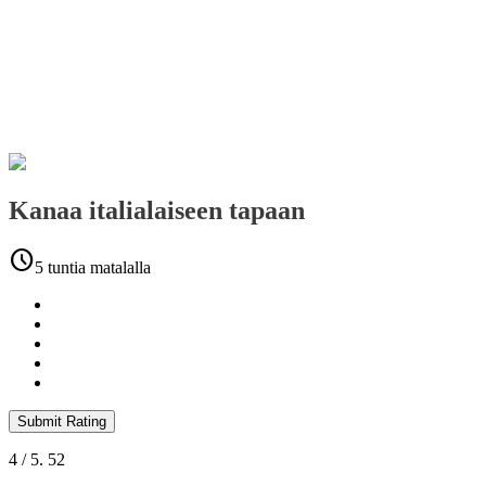
Kanaa italialaiseen tapaan
schedule
5 tuntia matalalla
Submit Rating
4
/ 5.
52