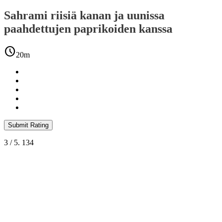
Sahrami riisiä kanan ja uunissa
paahdettujen paprikoiden kanssa
schedule
20m
Submit Rating
3
/ 5.
134