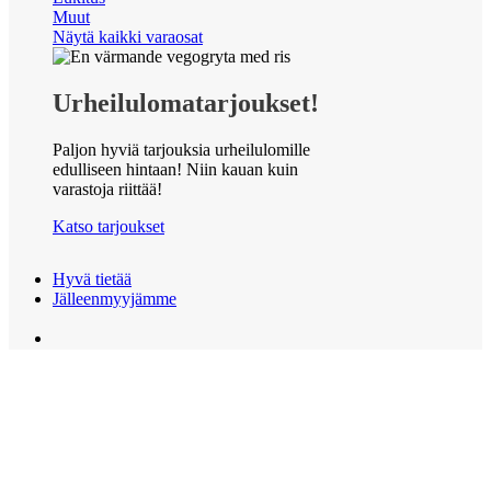
Muut
Näytä kaikki varaosat
Urheilulomatarjoukset!
Paljon hyviä tarjouksia urheilulomille
edulliseen hintaan! Niin kauan kuin
varastoja riittää!
Katso tarjoukset
Hyvä tietää
Jälleenmyyjämme