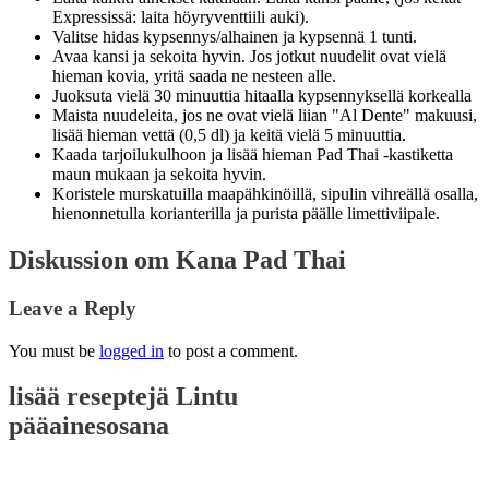
Expressissä: laita höyryventtiili auki).
Valitse hidas kypsennys/alhainen ja kypsennä 1 tunti.
Avaa kansi ja sekoita hyvin. Jos jotkut nuudelit ovat vielä
hieman kovia, yritä saada ne nesteen alle.
Juoksuta vielä 30 minuuttia hitaalla kypsennyksellä korkealla
Maista nuudeleita, jos ne ovat vielä liian "Al Dente" makuusi,
lisää hieman vettä (0,5 dl) ja keitä vielä 5 minuuttia.
Kaada tarjoilukulhoon ja lisää hieman Pad Thai -kastiketta
maun mukaan ja sekoita hyvin.
Koristele murskatuilla maapähkinöillä, sipulin vihreällä osalla,
hienonnetulla korianterilla ja purista päälle limettiviipale.
Diskussion om Kana Pad Thai
Leave a Reply
You must be
logged in
to post a comment.
lisää reseptejä
Lintu
pääainesosana