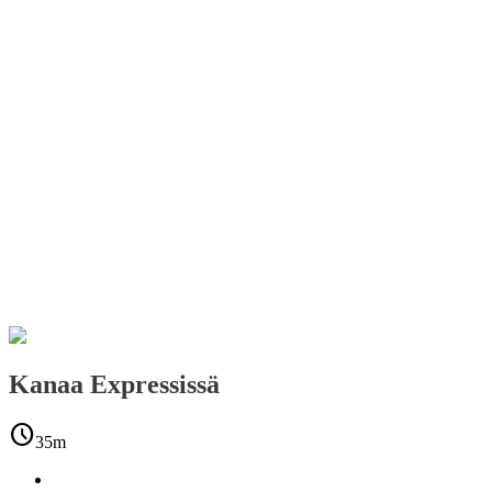
Kanaa Expressissä
schedule
35m