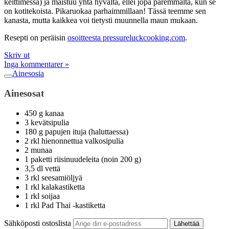
keittimessä) ja maistuu yhtä hyvältä, ellei jopa paremmalta, kun se
on kotitekoista. Pikaruokaa parhaimmillaan! Tässä teemme sen
kanasta, mutta kaikkea voi tietysti muunnella maun mukaan.
Resepti on peräisin
osoitteesta pressureluckcooking.com
.
Skriv ut
Inga kommentarer »
Ainesosia
Ainesosat
450 g kanaa
3 kevätsipulia
180 g papujen ituja (haluttaessa)
2 rkl hienonnettua valkosipulia
2 munaa
1 paketti riisinuudeleita (noin 200 g)
3,5 dl vettä
3 rkl seesamiöljyä
1 rkl kalakastiketta
1 rkl soijaa
1 rkl Pad Thai -kastiketta
Sähköposti ostoslista
Lähettää