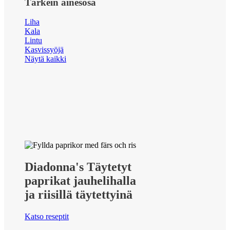
Tärkein ainesosa
Liha
Kala
Lintu
Kasvissyöjä
Näytä kaikki
Diadonna's Täytetyt
paprikat jauhelihalla
ja riisillä täytettyinä
Katso reseptit