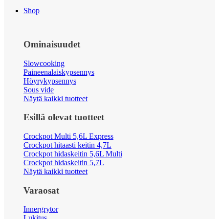
Shop
Ominaisuudet
Slowcooking
Paineenalaiskypsennys
Höyrykypsennys
Sous vide
Näytä kaikki tuotteet
Esillä olevat tuotteet
Crockpot Multi 5,6L Express
Crockpot hitaasti keitin 4,7L
Crockpot hidaskeitin 5,6L Multi
Crockpot hidaskeitin 5,7L
Näytä kaikki tuotteet
Varaosat
Innergrytor
Lukitus