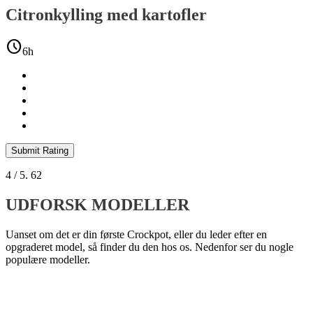
Citronkylling med kartofler
schedule
6h
Submit Rating
4
/ 5.
62
UDFORSK MODELLER
Uanset om det er din første Crockpot, eller du leder efter en
opgraderet model, så finder du den hos os. Nedenfor ser du nogle
populære modeller.