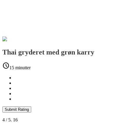
Thai gryderet med grøn karry
schedule
15 minutter
Submit Rating
4
/ 5.
16