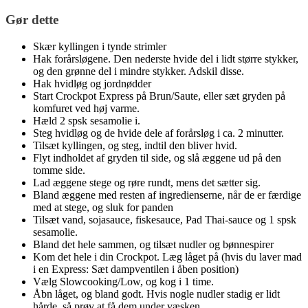
Gør dette
Skær kyllingen i tynde strimler
Hak forårsløgene. Den nederste hvide del i lidt større stykker,
og den grønne del i mindre stykker. Adskil disse.
Hak hvidløg og jordnødder
Start Crockpot Express på Brun/Saute, eller sæt gryden på
komfuret ved høj varme.
Hæld 2 spsk sesamolie i.
Steg hvidløg og de hvide dele af forårsløg i ca. 2 minutter.
Tilsæt kyllingen, og steg, indtil den bliver hvid.
Flyt indholdet af gryden til side, og slå æggene ud på den
tomme side.
Lad æggene stege og røre rundt, mens det sætter sig.
Bland æggene med resten af ingredienserne, når de er færdige
med at stege, og sluk for panden
Tilsæt vand, sojasauce, fiskesauce, Pad Thai-sauce og 1 spsk
sesamolie.
Bland det hele sammen, og tilsæt nudler og bønnespirer
Kom det hele i din Crockpot. Læg låget på (hvis du laver mad
i en Express: Sæt dampventilen i åben position)
Vælg Slowcooking/Low, og kog i 1 time.
Åbn låget, og bland godt. Hvis nogle nudler stadig er lidt
hårde, så prøv at få dem under væsken