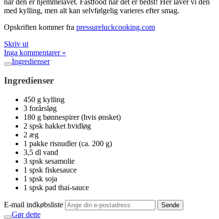
når den er hjemmelavet. Fastfood når det er bedst! Her laver vi den
med kylling, men alt kan selvfølgelig varieres efter smag.
Opskriften kommer fra
pressureluckcooking.com
Skriv ut
Inga kommentarer »
Ingredienser
Ingredienser
450 g kylling
3 forårsløg
180 g bønnespirer (hvis ønsket)
2 spsk hakket hvidløg
2 æg
1 pakke risnudler (ca. 200 g)
3,5 dl vand
3 spsk sesamolie
1 spsk fiskesauce
1 spsk soja
1 spsk pad thai-sauce
E-mail indkøbsliste
Sende
Gør dette