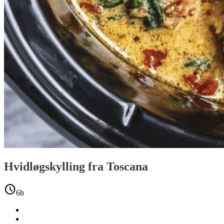
Hvidløgskylling fra Toscana
schedule
6h