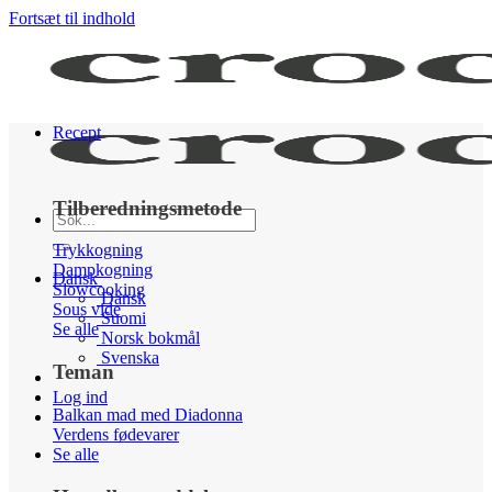
Fortsæt til indhold
Recept
Tilberedningsmetode
Trykkogning
Dampkogning
Dansk
Slowcooking
Dansk
Sous vide
Suomi
Se alle
Norsk bokmål
Svenska
Teman
Log ind
Balkan mad med Diadonna
Verdens fødevarer
Se alle