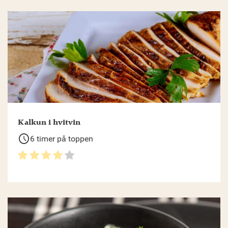
Kalkun i hvitvin
schedule
6 timer på toppen