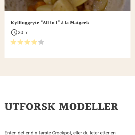
Kyllinggryte “All in 1” à la Matgeek
schedule
20 m
UTFORSK MODELLER
Enten det er din første Crockpot, eller du leter etter en