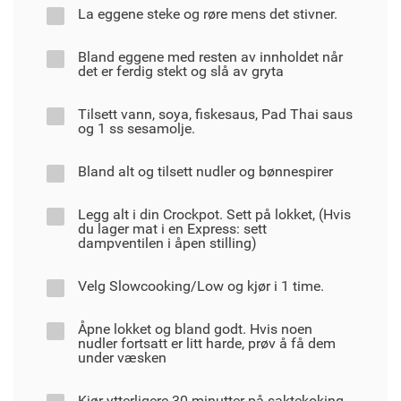
La eggene steke og røre mens det stivner.
Bland eggene med resten av innholdet når
det er ferdig stekt og slå av gryta
Tilsett vann, soya, fiskesaus, Pad Thai saus
og 1 ss sesamolje.
Bland alt og tilsett nudler og bønnespirer
Legg alt i din Crockpot. Sett på lokket, (Hvis
du lager mat i en Express: sett
dampventilen i åpen stilling)
Velg Slowcooking/Low og kjør i 1 time.
Åpne lokket og bland godt. Hvis noen
nudler fortsatt er litt harde, prøv å få dem
under væsken
Kjør ytterligere 30 minutter på saktekoking