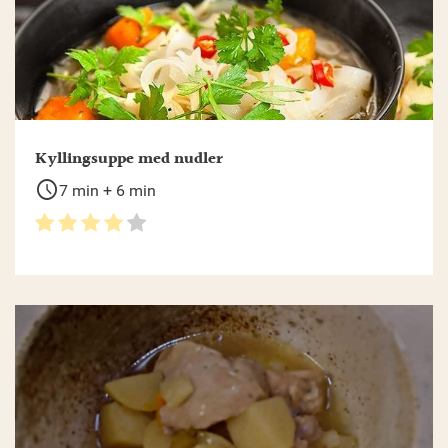
Kyllingsuppe med nudler
schedule
7 min + 6 min