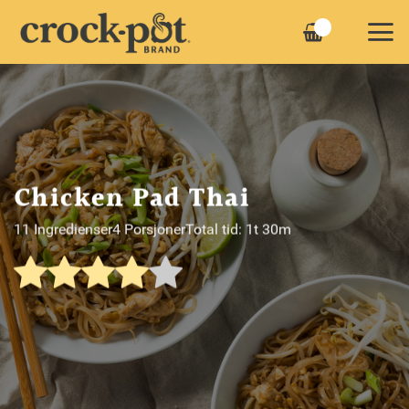
Skip
to
content
Chicken Pad Thai
11 Ingredienser
4 Porsjoner
Total tid: 1t 30m