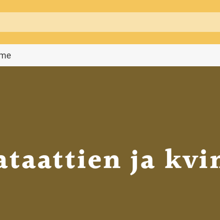
mme
ataattien ja kv