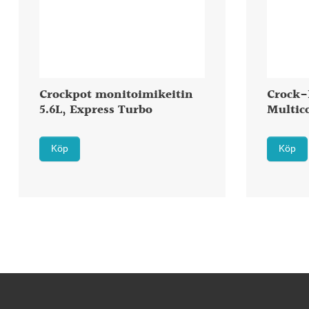
Crockpot monitoimikeitin
Crock-
5.6L, Express Turbo
Multic
Köp
Köp