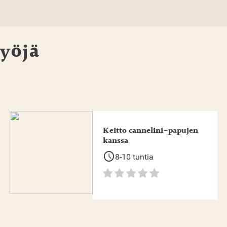
yöjä
Keitto cannelini-papujen
kanssa
schedule
8-10 tuntia