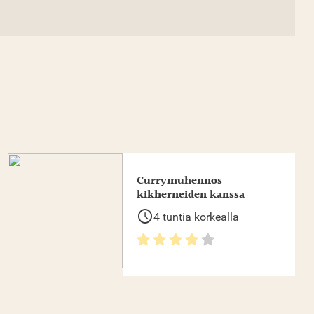
Currymuhennos
kikherneiden kanssa
schedule
4 tuntia korkealla