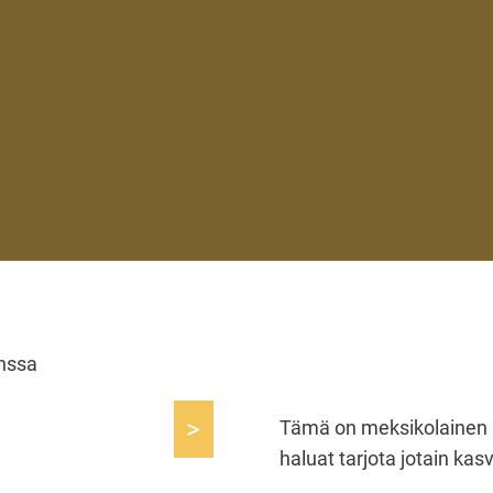
anssa
>
Tämä on meksikolainen r
haluat tarjota jotain kas