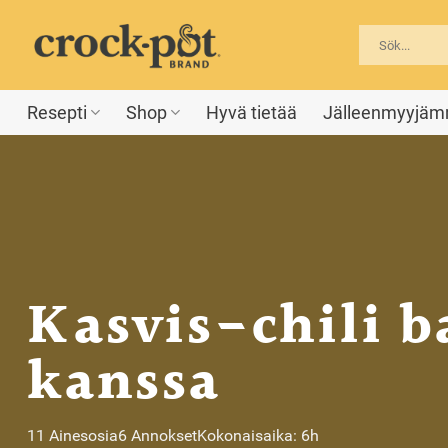
Skip
to
content
Resepti
Shop
Hyvä tietää
Jälleenmyyjä
Kasvis-chili b
kanssa
11 Ainesosia
6 Annokset
Kokonaisaika: 6h