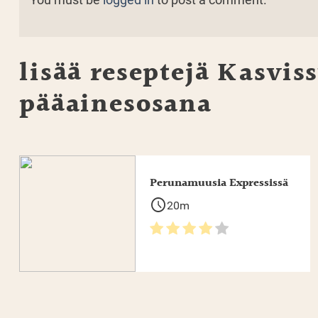
You must be
logged in
to post a comment.
lisää reseptejä
Kasviss
pääainesosana
Perunamuusia Expressissä
schedule
20m