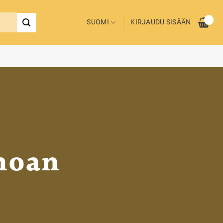
SUOMI
KIRJAUDU SISÄÄN
inoan