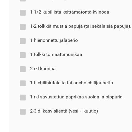
1 1/2 kupillista keittämätöntä kvinoaa
1-2 tölkkiä mustia papuja (tai sekalaisia papuja),
1 hienonnettu jalapeño
1 tölkki tomaattimurskaa
2 rkl kumina
1 tl chilihiutaleita tai ancho-chilijauhetta
1 rkl savustettua paprikaa suolaa ja pippuria.
2-3 dl kasvislientä (vesi + kuutio)