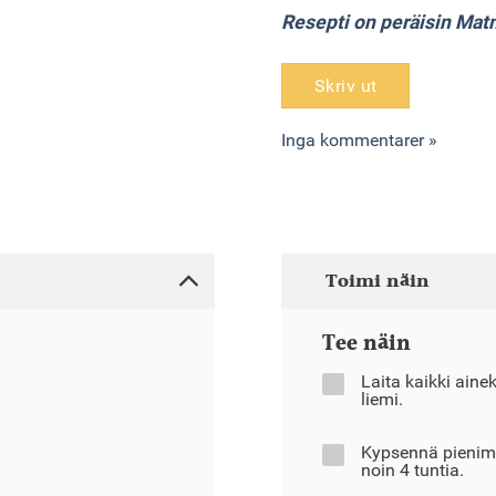
Resepti on peräisin M
Skriv ut
Inga kommentarer »
Toimi näin
Tee näin
Laita kaikki aine
liemi.
Kypsennä pienimm
noin 4 tuntia.