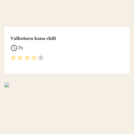
Valkoinen kana chili
schedule
7h