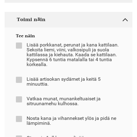
Toimi näin
Tee näin
Lisää porkkanat, perunat ja kana kattilaan.
Sekoita liemi, viini, valkosipuli ja suola
kattilassa ja kiehauta. Kaada se kattilaan.
Kypsennä 6 tuntia matalalla tai 4 tuntia
korkealla.
Lisää artisokan sydämet ja keitä 5
minuuttia.
Vatkaa munat, munankeltuaiset ja
sitruunamehu kulhossa.
Nosta kana ja vihannekset ylös ja pidä ne
lämpiminä.