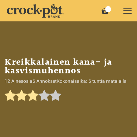
Skip
to
content
Kreikkalainen kana- ja
kasvismuhennos
12 Ainesosia
6 Annokset
Kokonaisaika: 6 tuntia matalalla