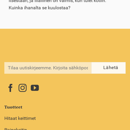
itsestään, ja illallinen on valmis, kun tulet kotiin.
Kuinka ihanalta se kuulostaa?
Tuotteet
Hitaat keittimet
Painekeitin