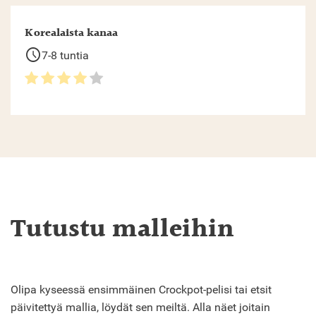
Korealaista kanaa
schedule
7-8 tuntia
Tutustu malleihin
Olipa kyseessä ensimmäinen Crockpot-pelisi tai etsit
päivitettyä mallia, löydät sen meiltä. Alla näet joitain