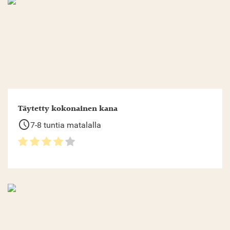
Täytetty kokonainen kana
schedule
7-8 tuntia matalalla