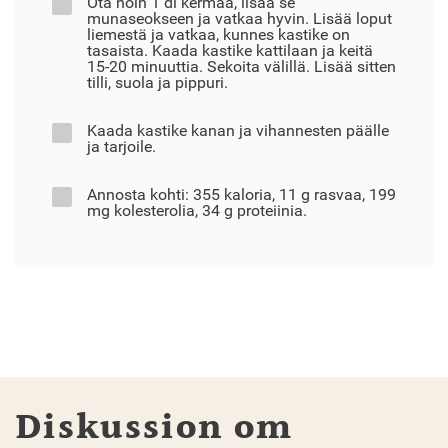
Ota noin 1 dl kermaa, lisää se
munaseokseen ja vatkaa hyvin. Lisää loput
liemestä ja vatkaa, kunnes kastike on
tasaista. Kaada kastike kattilaan ja keitä
15-20 minuuttia. Sekoita välillä. Lisää sitten
tilli, suola ja pippuri.
Kaada kastike kanan ja vihannesten päälle
ja tarjoile.
Annosta kohti: 355 kaloria, 11 g rasvaa, 199
mg kolesterolia, 34 g proteiinia.
Diskussion om