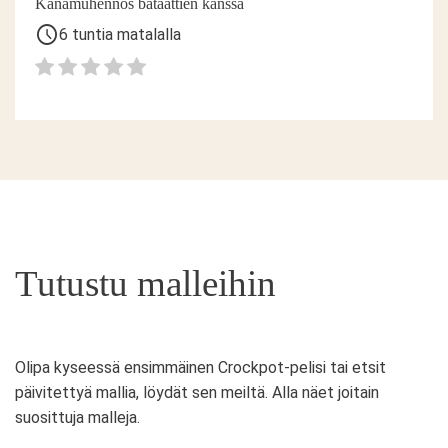
Kanamuhennos bataattien kanssa
schedule
6 tuntia matalalla
Tutustu malleihin
Olipa kyseessä ensimmäinen Crockpot-pelisi tai etsit
päivitettyä mallia, löydät sen meiltä. Alla näet joitain
suosittuja malleja.