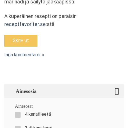
marinadi ja säilytä jääkaapissa.
Alkuperäinen resepti on peräisin
receptfavoriter.se
:stä
Skriv ut
Inga kommentarer »
Ainesosia
Ainesosat
4 kanafileetä
2 dl kanaliemi