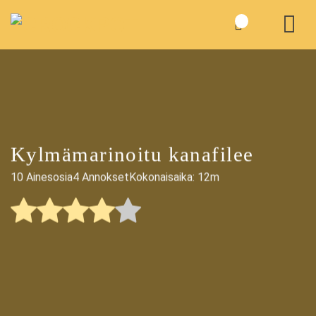
Skip
to
content
Kylmämarinoitu kanafilee
10 Ainesosia
4 Annokset
Kokonaisaika: 12m