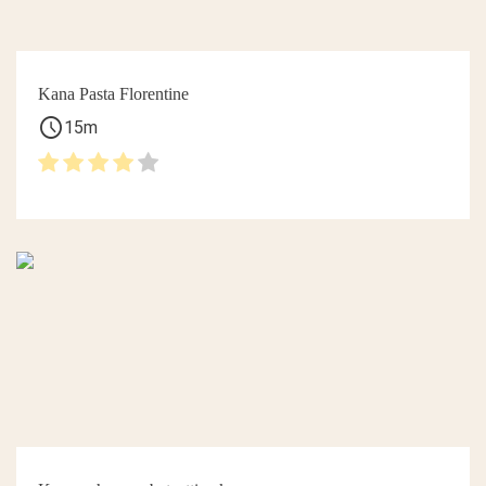
Kana Pasta Florentine
schedule
15m