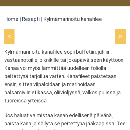
Home
|
Resepti
|
Kylmämarinoitu kanafilee
<
>
Kylmämarinoitu kanafilee sopii buffetiin, juhliin,
vastaanotoille, piknikille tai jokapäiväiseen käyttöön.
Kanaa voi myös lämmittää uudelleen foliolla
peitettynä tarjoilua varten. Kanafileet paistetaan
ensin, sitten viipaloidaan ja marinoidaan
balsamiviinietikassa, oliiviöljyssä, valkosipulissa ja
tuoreissa yrteissä.
Jos haluat valmistaa kanan edellisenä päivänä,
paista kana ja säilytä se peitettynä jääkaapissa. Tee