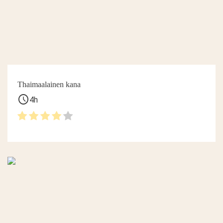
Thaimaalainen kana
schedule
4h