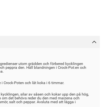
ingredienser utom grädden och förbered kycklingen
och peppra den. Häll blandningen i Crock-Pot:en och
na.
 i Crock-Poten och låt koka i 6 timmar.
kycklingen, silar av såsen och kokar upp den på hög,
ch om det behövs reder du den med maizena och
mör, salt och peppar. Avsluta med att lägga i