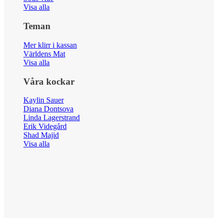
Visa alla
Teman
Mer klirr i kassan
Världens Mat
Visa alla
Våra kockar
Kaylin Sauer
Diana Dontsova
Linda Lagerstrand
Erik Videgård
Shad Majid
Visa alla