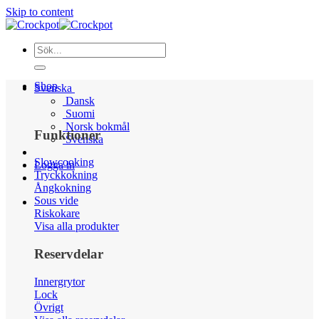
Skip to content
Shop
Svenska
Dansk
Suomi
Norsk bokmål
Funktioner
Svenska
Slowcooking
Logga in
Tryckkokning
Ångkokning
Sous vide
Riskokare
Visa alla produkter
Reservdelar
Innergrytor
Lock
Övrigt