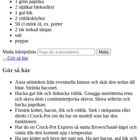
1 grön paprika
2 stjälkar blekselleri
1 gul lök
2 vitlöksklyftor
50 cl mörk öl, ex. porter
2 tsk torkad timjan
salt
peppar
Maila inköpslista
Maila
Gör så här
Gör så här
Ansa nötsteken från eventuella hinnor och skär den sedan till
bitar. Strimla baconet.
Hacka gul lök och finhacka vitlök. Gnugga morötterna rena
och skiva dem i centimetertjocka skivor. Skiva sellerin och
hacka paprikan.
Förstek köttet, bacon, lök och vitlök. Stek i stekpanna eller
direkt i Crock-Pot om du har en modell som har den
funktionen.
Har du en Crock-Pot Express så starta Brown/Sauté-läget och
vänta tills den kommit upp i temperatur.
Ha ner köttet och bryn det runt om. Ha ner bacon, gul lök och