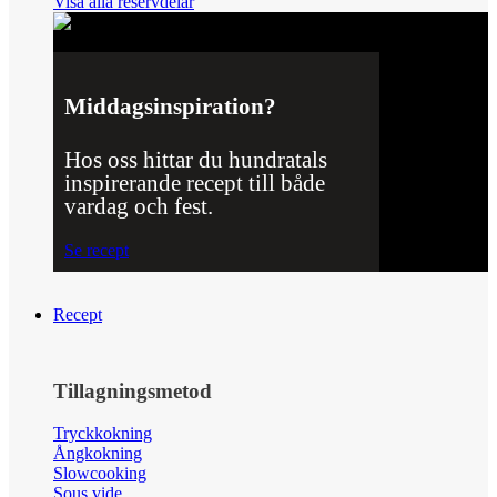
Visa alla reservdelar
Middagsinspiration?
Hos oss hittar du hundratals
inspirerande recept till både
vardag och fest.
Se recept
Recept
Tillagningsmetod
Tryckkokning
Ångkokning
Slowcooking
Sous vide