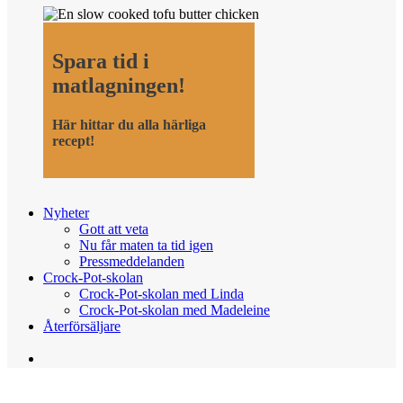
Spara tid i
matlagningen!
Här hittar du alla härliga
recept!
Nyheter
Gott att veta
Nu får maten ta tid igen
Pressmeddelanden
Crock-Pot-skolan
Crock-Pot-skolan med Linda
Crock-Pot-skolan med Madeleine
Återförsäljare