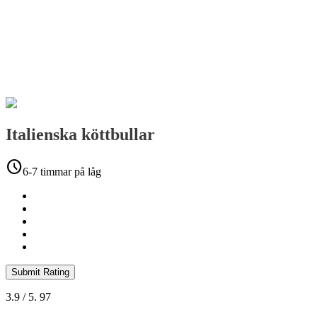
Italienska köttbullar
schedule
6-7 timmar på låg
Submit Rating
3.9
/ 5.
97