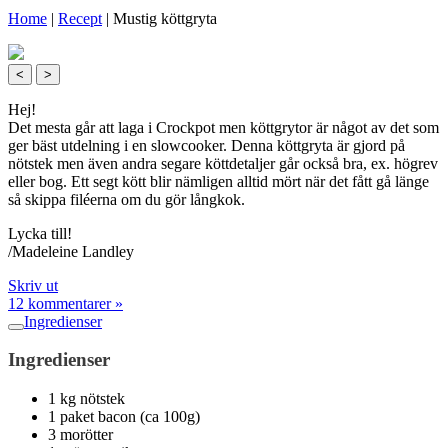
Home
|
Recept
|
Mustig köttgryta
<
>
Hej!
Det mesta går att laga i Crockpot men köttgrytor är något av det som
ger bäst utdelning i en slowcooker. Denna köttgryta är gjord på
nötstek men även andra segare köttdetaljer går också bra, ex. högrev
eller bog. Ett segt kött blir nämligen alltid mört när det fått gå länge
så skippa filéerna om du gör långkok.
Lycka till!
/Madeleine Landley
Skriv ut
12 kommentarer »
Ingredienser
Ingredienser
1 kg nötstek
1 paket bacon (ca 100g)
3 morötter