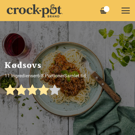
Fortsæt
til
indhold
Kødsovs
11 Ingredienser
6-8 Portioner
Samlet tid: