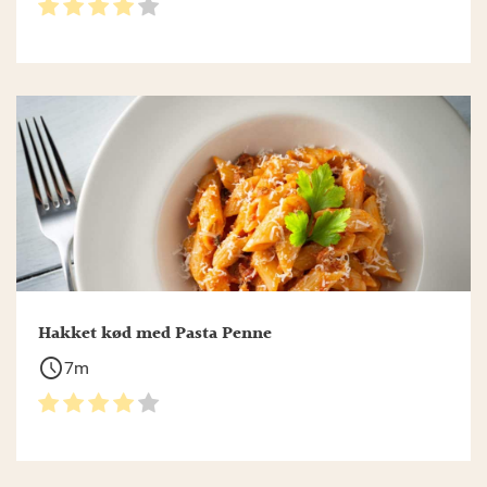
Hakket kød med Pasta Penne
schedule
7m