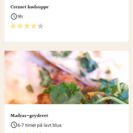
Cremet kødsuppe
schedule
9h
Madras-gryderet
schedule
6-7 timer på lavt blus