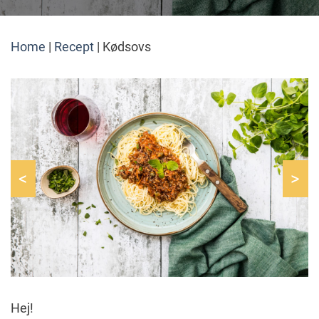
Home
|
Recept
|
Kødsovs
<
>
Hej!