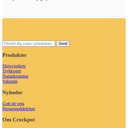
Produkter
Slowcookers
Trykkoger
Dampkogning
Vakuum
Nyheder
Gott att veta
Pressemeddelelser
Om Crockpot