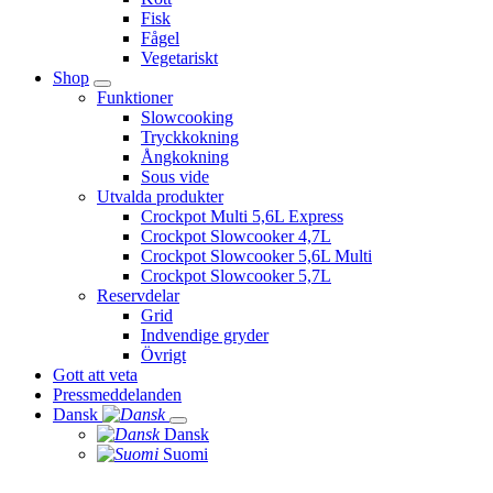
Fisk
Fågel
Vegetariskt
Shop
Funktioner
Slowcooking
Tryckkokning
Ångkokning
Sous vide
Utvalda produkter
Crockpot Multi 5,6L Express
Crockpot Slowcooker 4,7L
Crockpot Slowcooker 5,6L Multi
Crockpot Slowcooker 5,7L
Reservdelar
Grid
Indvendige gryder
Övrigt
Gott att veta
Pressmeddelanden
Dansk
Dansk
Suomi
Norsk bokmål