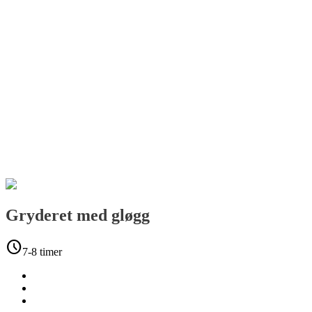
Gryderet med gløgg
schedule
7-8 timer