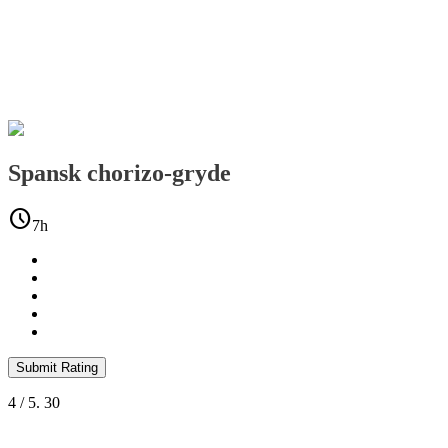
Spansk chorizo-gryde
schedule
7h
Submit Rating
4
/ 5.
30