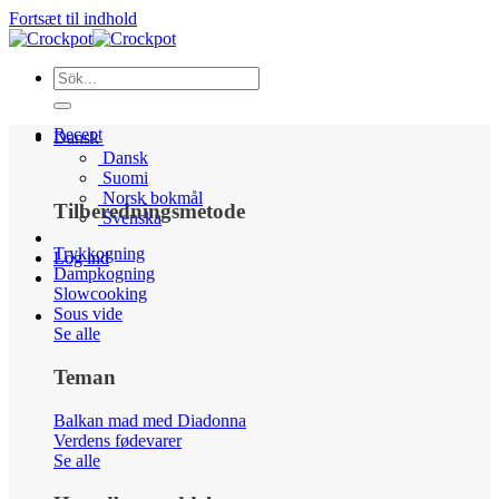
Fortsæt til indhold
Recept
Dansk
Dansk
Suomi
Norsk bokmål
Tilberedningsmetode
Svenska
Trykkogning
Log ind
Dampkogning
Slowcooking
Sous vide
Se alle
Teman
Balkan mad med Diadonna
Verdens fødevarer
Se alle