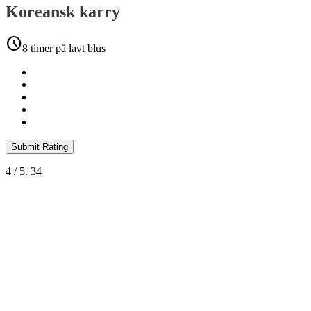
Koreansk karry
schedule
8 timer på lavt blus
Submit Rating
4
/ 5.
34