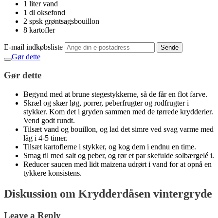
1 liter vand
1 dl oksefond
2 spsk grøntsagsbouillon
8 kartofler
E-mail indkøbsliste
Sende
Gør dette
Gør dette
Begynd med at brune stegestykkerne, så de får en flot farve.
Skræl og skær løg, porrer, peberfrugter og rodfrugter i
stykker. Kom det i gryden sammen med de tørrede krydderier.
Vend godt rundt.
Tilsæt vand og bouillon, og lad det simre ved svag varme med
låg i 4-5 timer.
Tilsæt kartoflerne i stykker, og kog dem i endnu en time.
Smag til med salt og peber, og rør et par skefulde solbærgelé i.
Reducer saucen med lidt maizena udrørt i vand for at opnå en
tykkere konsistens.
Diskussion om Krydderdåsen vintergryde
Leave a Reply