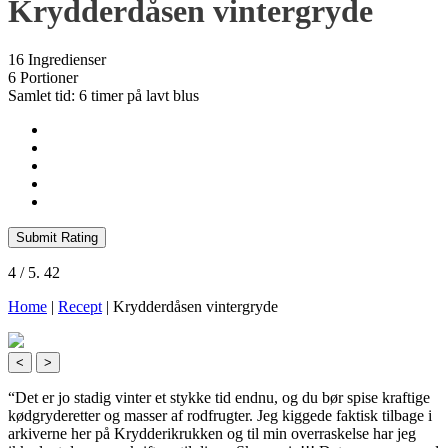
Krydderdåsen vintergryde
16 Ingredienser
6 Portioner
Samlet tid: 6 timer på lavt blus
Submit Rating
4
/ 5.
42
Home
|
Recept
|
Krydderdåsen vintergryde
<
>
“Det er jo stadig vinter et stykke tid endnu, og du bør spise kraftige
kødgryderetter og masser af rodfrugter. Jeg kiggede faktisk tilbage i
arkiverne her på Krydderikrukken og til min overraskelse har jeg