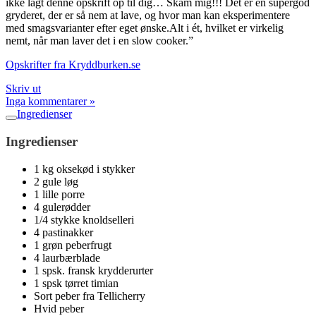
ikke lagt denne opskrift op til dig… Skam mig!!! Det er en supergod
gryderet, der er så nem at lave, og hvor man kan eksperimentere
med smagsvarianter efter eget ønske.Alt i ét, hvilket er virkelig
nemt, når man laver det i en slow cooker.”
Opskrifter fra Kryddburken.se
Skriv ut
Inga kommentarer »
Ingredienser
Ingredienser
1 kg oksekød i stykker
2 gule løg
1 lille porre
4 gulerødder
1/4 stykke knoldselleri
4 pastinakker
1 grøn peberfrugt
4 laurbærblade
1 spsk. fransk krydderurter
1 spsk tørret timian
Sort peber fra Tellicherry
Hvid peber