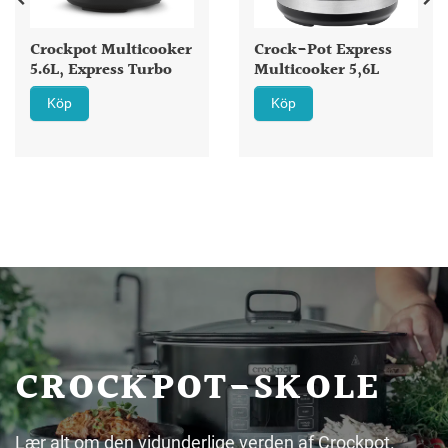
Crockpot Multicooker
Crock-Pot Express
5.6L, Express Turbo
Multicooker 5,6L
Köp
Köp
CROCKPOT-SKOLE
Lær alt om den vidunderlige verden af Crockpot.