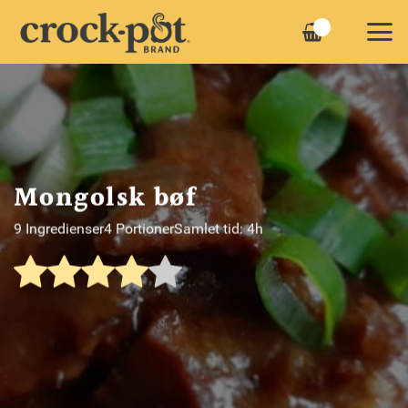
Fortsæt
til
indhold
Mongolsk bøf
9 Ingredienser
4 Portioner
Samlet tid: 4h