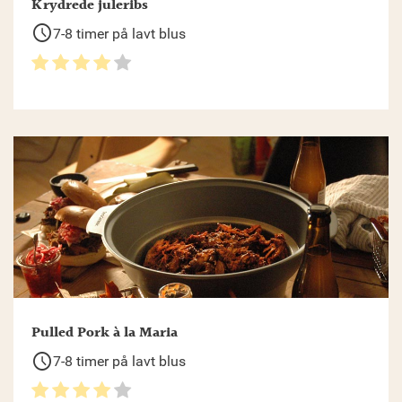
Krydrede juleribs
schedule
7-8 timer på lavt blus
Pulled Pork à la Maria
schedule
7-8 timer på lavt blus