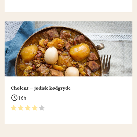
Cholent – jødisk kødgryde
schedule
16h