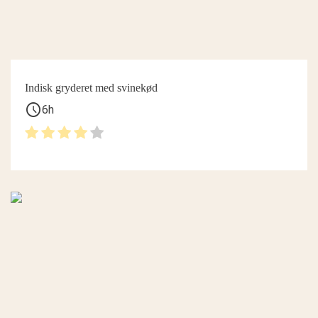
Indisk gryderet med svinekød
schedule
6h