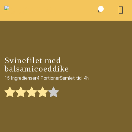
Fortsæt
til
indhold
Svinefilet med
balsamicoeddike
15 Ingredienser
4 Portioner
Samlet tid: 4h