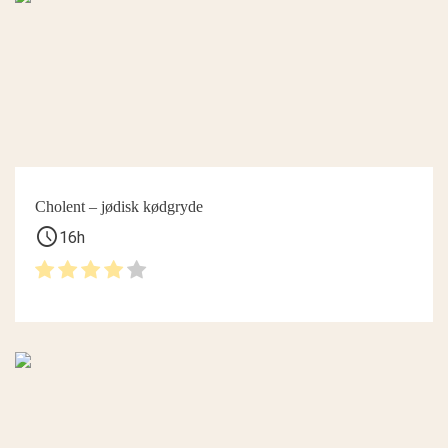
Cholent – jødisk kødgryde
schedule
16h