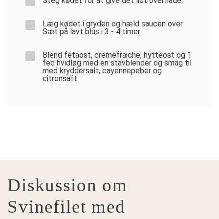
Steg kødet for at give det lidt overflade.
Læg kødet i gryden og hæld saucen over.
Sæt på lavt blus i 3 - 4 timer
Blend fetaost, cremefraiche, hytteost og 1
fed hvidløg med en stavblender og smag til
med kryddersalt, cayennepeber og
citronsaft.
Diskussion om
Svinefilet med