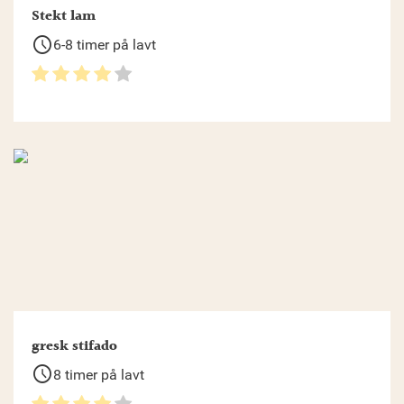
Stekt lam
schedule
6-8 timer på lavt
gresk stifado
schedule
8 timer på lavt