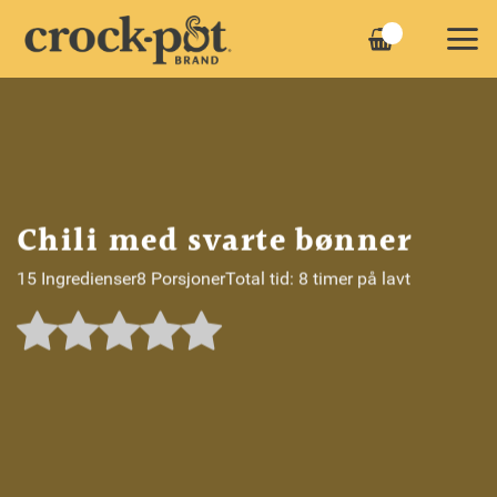
Skip
to
content
Chili med svarte bønner
15 Ingredienser
8 Porsjoner
Total tid: 8 timer på lavt