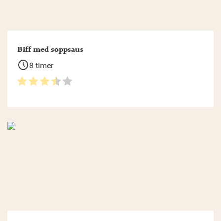
Biff med soppsaus
schedule
8 timer