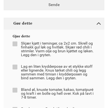
Sende
Gør dette
Gjør dette
Skjær kjøtt i terninger, ca 2x2 cm. Skrell og
finhakk gul løk og hvitløk. Skjær rød chili i
strimler. Varm olje og brun kjøttet og løken.
Legg den i gryten.
Lag en liten krydderpose av et stykke stoff
eller lignende. Knus tørket chili og legg
sammen med timian i krydderposen og
bind sammen. Legg den i gryten.
Bland øl, knuste tomater, kakao, tomatpuré
og kraft i en bolle og hell over. Kok på lavt i
7-8 timer.