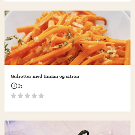
Gulrøtter med timian og sitron
schedule
3t