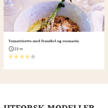
Tomatrisotto med fennikel og rosmarin
schedule
23 m