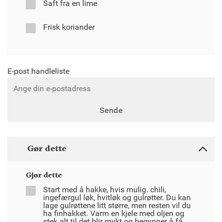
Saft fra en lime
Frisk koriander
E-post handleliste
Sende
Gør dette
Gjør dette
Start med å hakke, hvis mulig. chili,
ingefærgul løk, hvitløk og gulrøtter. Du kan
lage gulrøttene litt større, men resten vil du
ha finhakket. Varm en kjele med oljen og
stek alt til det blir mykt og begynner å få