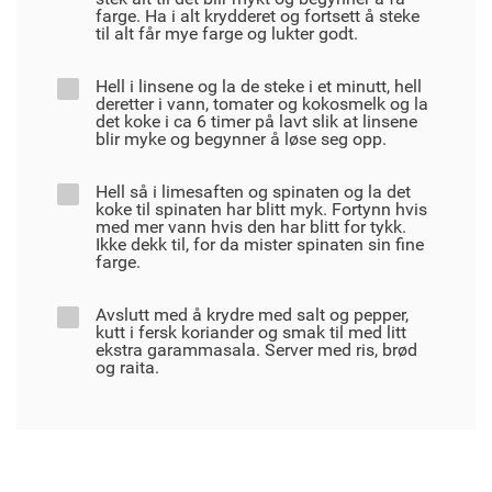
farge. Ha i alt krydderet og fortsett å steke
til alt får mye farge og lukter godt.
Hell i linsene og la de steke i et minutt, hell
deretter i vann, tomater og kokosmelk og la
det koke i ca 6 timer på lavt slik at linsene
blir myke og begynner å løse seg opp.
Hell så i limesaften og spinaten og la det
koke til spinaten har blitt myk. Fortynn hvis
med mer vann hvis den har blitt for tykk.
Ikke dekk til, for da mister spinaten sin fine
farge.
Avslutt med å krydre med salt og pepper,
kutt i fersk koriander og smak til med litt
ekstra garammasala. Server med ris, brød
og raita.