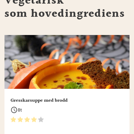
Vegetarisk
som hovedingrediens
Gresskarsuppe med brodd
schedule
8t