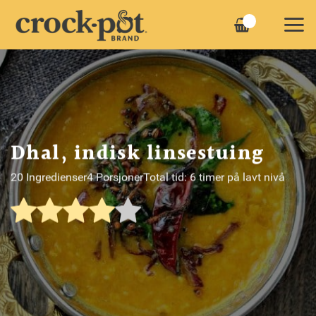
Skip
to
content
Dhal, indisk linsestuing
20 Ingredienser
4 Porsjoner
Total tid: 6 timer på lavt nivå