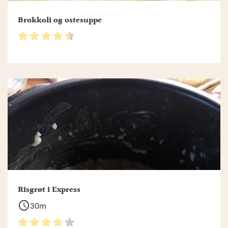
Brokkoli og ostesuppe
Risgrøt i Express
schedule
30m