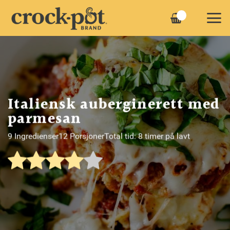
Skip
to
content
Italiensk auberginerett med
parmesan
9 Ingredienser
12 Porsjoner
Total tid: 8 timer på lavt