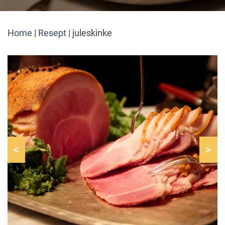
Home
|
Resept
|
juleskinke
<
>