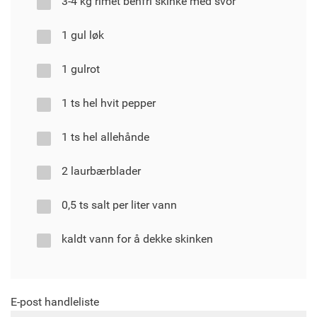
3-4 kg rimet benfri skinke med svor
1 gul løk
1 gulrot
1 ts hel hvit pepper
1 ts hel allehånde
2 laurbærblader
0,5 ts salt per liter vann
kaldt vann for å dekke skinken
E-post handleliste