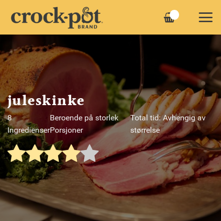
Skip
to
content
juleskinke
8
Beroende på storlek
Total tid: Avhengig av
Ingredienser
Porsjoner
størrelse