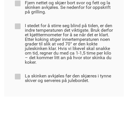
Fjern nettet og skjær bort svor og fett og la
skinken avkjøles. Se nedenfor for oppskrift
på grilling.
I stedet for å stirre seg blind på tiden, er den
indre temperaturen det viktigste. Bruk derfor
et kjøtttermometer for å se når det er klart.
Etter koking stiger innertemperaturen noen
grader til slik at ved 70° er den kokte
juleskinken klar. Hvis vi likevel skal snakke
om tid, regner du med ca 1-1,5 time per kilo
– det kommer litt an på hvor stor skinka du
koker.
La skinken avkjøles før den skjæres i tynne
skiver og serveres på julebordet.