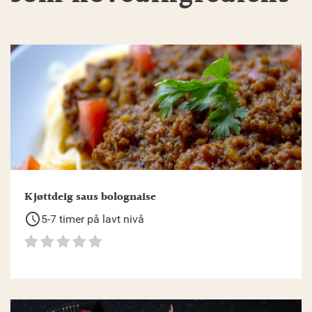
Kjøttdeig saus bolognaise
schedule
5-7 timer på lavt nivå