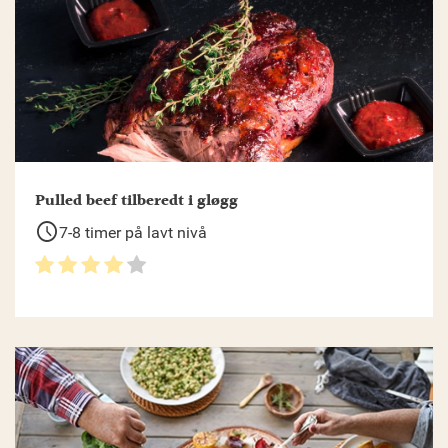
Pulled beef tilberedt i gløgg
schedule
7-8 timer på lavt nivå