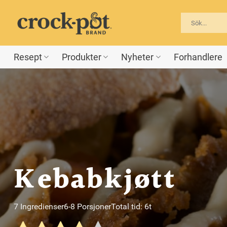
Skip
to
content
Resept
Produkter
Nyheter
Forhandlere
Kebabkjøtt
7 Ingredienser
6-8 Porsjoner
Total tid: 6t