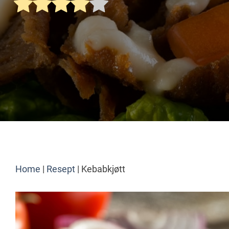
Home
|
Resept
|
Kebabkjøtt