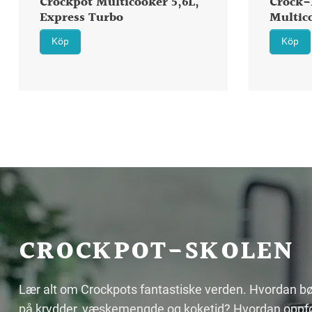
Crockpot Multicooker 5,6L,
Crock-
Express Turbo
Multico
Köp
Köp
CROCKPOT-SKOLEN
Lær alt om Crockpots fantastiske verden. Hvordan bø
på krydder, væskemengde og koketid? Hvordan oppfø