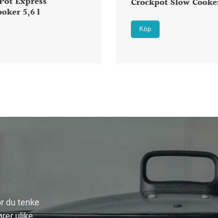
Pot Express
Crockpot Slow Cooker
oker 5,6 l
Köp
r du tenke
rer ulike