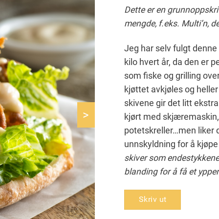
Dette er en grunnoppskrif
mengde, f.eks. Multi’n, d
Jeg har selv fulgt denne o
kilo hvert år, da den er p
som fiske og grilling ove
kjøttet avkjøles og helle
skivene gir det litt ekstr
>
kjørt med skjæremaskin,
potetskreller…men liker 
unnskyldning for å kjøp
skiver som endestykkene f
blanding for å få et ypper
Skriv ut