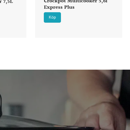
Crockpot Multicooker 5,6l
 7,5L
Express Plus
Köp