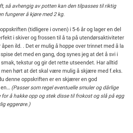
t, så avhengig av potten kan den tilpasses til riktig
en fungerer å kjøre med 2 kg.
ppskriften (tidligere i ovnen) i 5-6 år og lager en del
erfekt i skiver og frossen til å ta på utendørsaktiviteter
r åpen ild. . Det er mulig å hoppe over trinnet med å la
r spise det med en gang, dog synes jeg at det å svi i
a smak, tekstur og gir det rette utseendet. Har alltid
 men hørt at det skal være mulig å skjære med f.eks.
du denne oppskriften er en skjærer en god
e en…
(Passer som regel eventuelle smuler og dårlige
or å hakke opp og stek disse til frokost og slå på egg
lig eggerøre.)