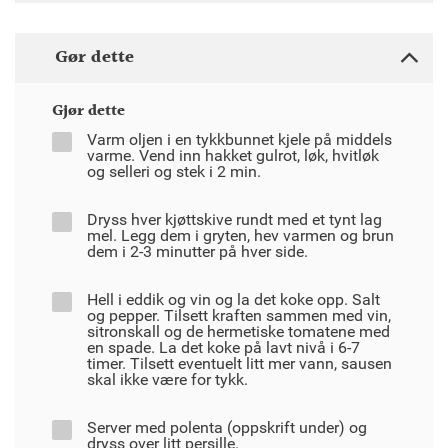
Gør dette
Gjør dette
Varm oljen i en tykkbunnet kjele på middels
varme. Vend inn hakket gulrot, løk, hvitløk
og selleri og stek i 2 min.
Dryss hver kjøttskive rundt med et tynt lag
mel. Legg dem i gryten, hev varmen og brun
dem i 2-3 minutter på hver side.
Hell i eddik og vin og la det koke opp. Salt
og pepper. Tilsett kraften sammen med vin,
sitronskall og de hermetiske tomatene med
en spade. La det koke på lavt nivå i 6-7
timer. Tilsett eventuelt litt mer vann, sausen
skal ikke være for tykk.
Server med polenta (oppskrift under) og
dryss over litt persille.