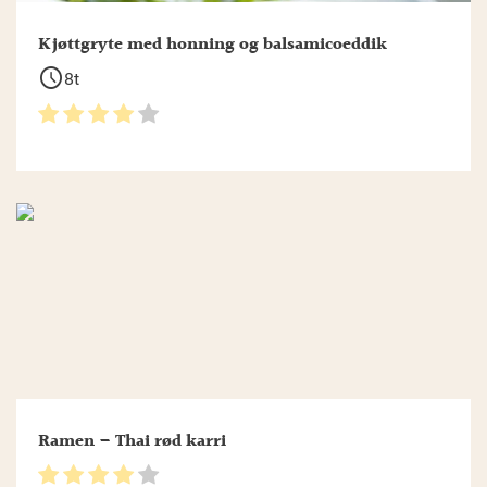
Kjøttgryte med honning og balsamicoeddik
schedule
8t
Ramen – Thai rød karri