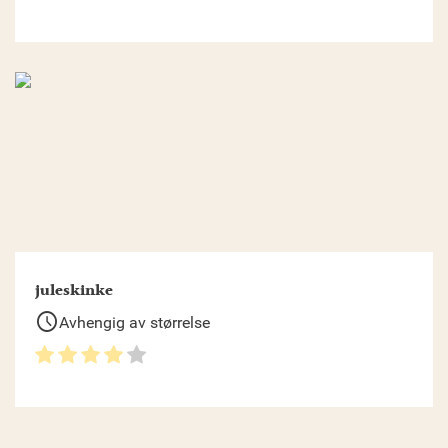
juleskinke
schedule
Avhengig av størrelse