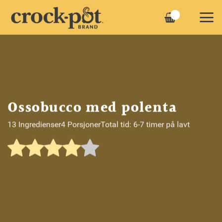
Skip
to
content
Ossobucco med polenta
13 Ingredienser
4 Porsjoner
Total tid: 6-7 timer på lavt