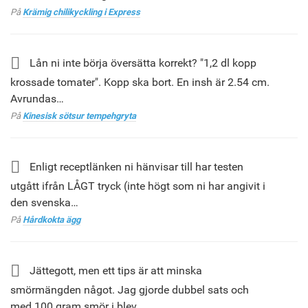
På
Krämig chilikyckling i Express
Lån ni inte börja översätta korrekt? "1,2 dl kopp
krossade tomater". Kopp ska bort. En insh är 2.54 cm.
Avrundas…
På
Kinesisk sötsur tempehgryta
Enligt receptlänken ni hänvisar till har testen
utgått ifrån LÅGT tryck (inte högt som ni har angivit i
den svenska…
På
Hårdkokta ägg
Jättegott, men ett tips är att minska
smörmängden något. Jag gjorde dubbel sats och
med 100 gram smör i blev…