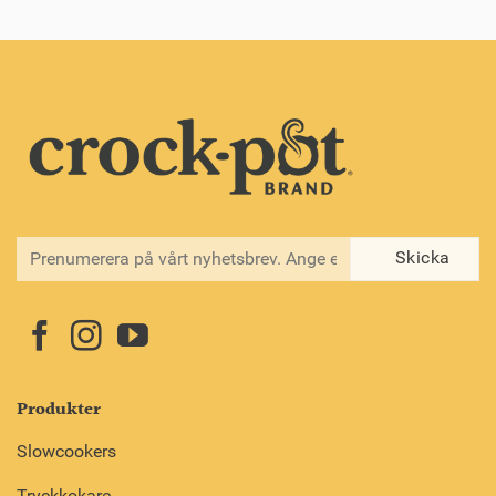
Produkter
Slowcookers
Tryckkokare