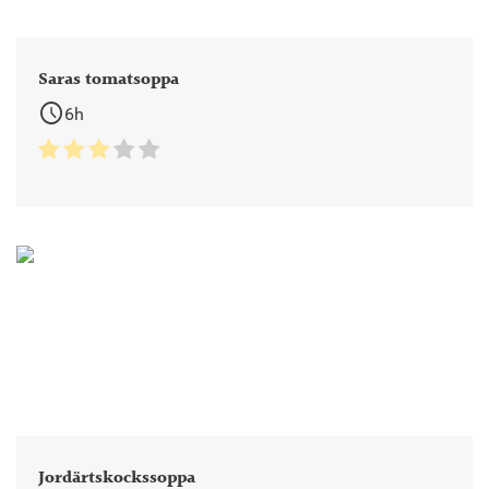
Saras tomatsoppa
schedule
6h
Jordärtskockssoppa