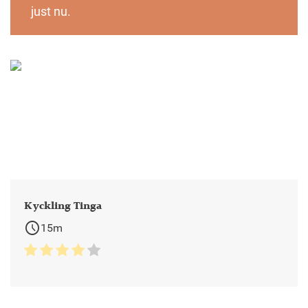
just nu.
Kyckling Tinga
schedule
15m