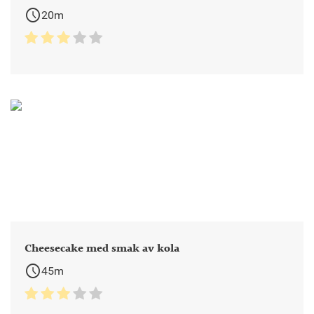
schedule
20m
Cheesecake med smak av kola
schedule
45m