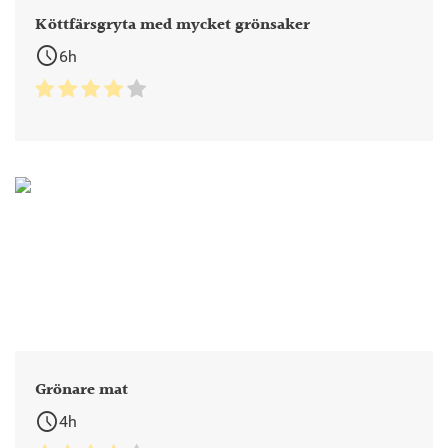
Köttfärsgryta med mycket grönsaker
schedule
6h
Grönare mat
schedule
4h