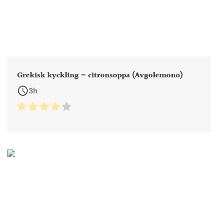
Grekisk kyckling – citronsoppa (Avgolemono)
schedule
3h