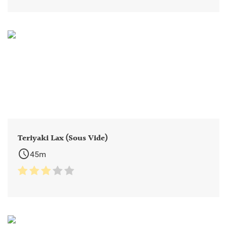
Teriyaki Lax (Sous Vide)
schedule
45m