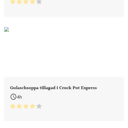
Gulaschsoppa tillagad i Crock Pot Express
schedule
4h