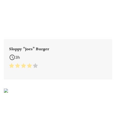
Sloppy “joes” Burger
schedule
3h