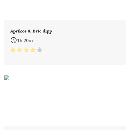
Aprikos & Brie dipp
schedule
1h 20m