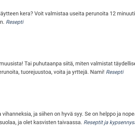
äytteen kera? Voit valmistaa useita perunoita 12 minuuti
n.
Resepti
usista! Tai puhutaanpa siitä, miten valmistat täydellis
noita, tuorejuustoa, voita ja yrttejä. Nami!
Resepti
vihanneksia, ja siihen on hyvä syy. Se on helppo ja nopea
s suolaa, ja olet kasvisten taivaassa.
Reseptit ja kypsennysa