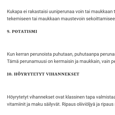
Kukapa ei rakastaisi uuniperunaa voin tai maukkaan t
tekemiseen tai maukkaan maustevoin sekoittamisee
9. POTATISMI
Kun kerran perunoista puhutaan, puhutaanpa perunamu
Tämä perunamuusi on kermaisin ja maukkain, vain peru
10. HÖYRYTETYT VIHANNEKSET
Höyrytetyt vihannekset ovat klassinen tapa valmistaa 
vitamiinit ja maku säilyvät. Ripaus oliiviöljyä ja ripau