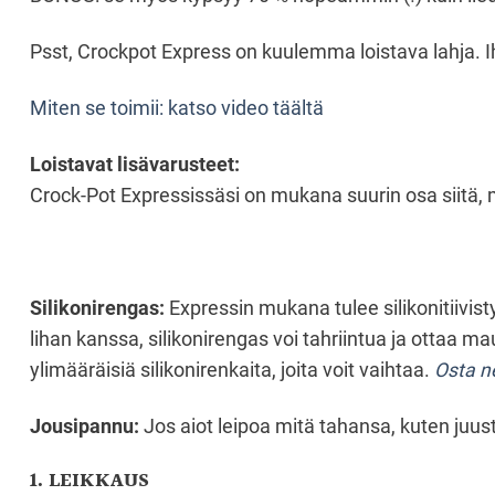
Psst, Crockpot Express on kuulemma loistava lahja. I
Miten se toimii: katso video täältä
Loistavat lisävarusteet:
Crock-Pot Expressissäsi on mukana suurin osa siitä, m
Silikonirengas:
Expressin mukana tulee silikonitiivist
lihan kanssa, silikonirengas voi tahriintua ja ottaa 
ylimääräisiä silikonirenkaita, joita voit vaihtaa.
Osta ne
Jousipannu:
Jos aiot leipoa mitä tahansa, kuten juust
1. LEIKKAUS