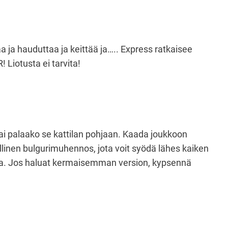
taa ja hauduttaa ja keittää ja….. Express ratkaisee
 Liotusta ei tarvita!
 tai palaako se kattilan pohjaan. Kaada joukkoon
ellinen bulgurimuhennos, jota voit syödä lähes kaiken
a. Jos haluat kermaisemman version, kypsennä