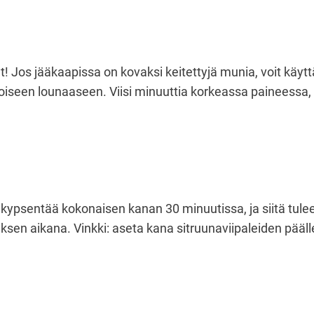
t! Jos jääkaapissa on kovaksi keitettyjä munia, voit käy
itoiseen lounaaseen. Viisi minuuttia korkeassa paineessa
t kypsentää kokonaisen kanan 30 minuutissa, ja siitä tule
n aikana. Vinkki: aseta kana sitruunaviipaleiden päälle ja