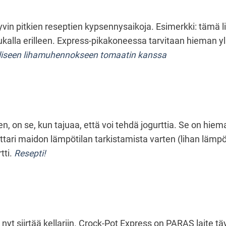
in pitkien reseptien kypsennysaikoja. Esimerkki: tämä 
ukalla erilleen. Express-pikakoneessa tarvitaan hieman yl
lliseen lihamuhennokseen tomaatin kanssa
 on se, kun tajuaa, että voi tehdä jogurttia. Se on hiema
ttari maidon lämpötilan tarkistamista varten (lihan lämpöt
tti.
Resepti!
it nyt siirtää kellariin. Crock-Pot Express on PARAS laite tä