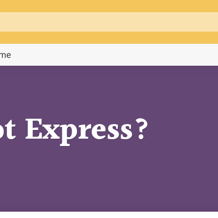
mme
t Express?