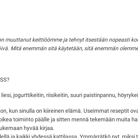
a on muuttanut keittiöömme ja tehnyt itsestään nopeasti 
ka päivä. Mitä enemmän sitä käytetään, sitä enemmän olemm
ESS?
i, jogurttikeitin, riisikeitin, suuri paistinpannu, höyryke
kun sinulla on kiireinen elämä. Useimmat reseptit ovat “h
eä oikea toiminto päälle ja sitten mennä tekemään muita h
lukemaan hyvää kirjaa.
lä ja kaikki yhdessä kattilassa. Ymmärrätkö nyt, miksi tä