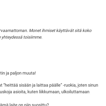
korvaamattoman. Monet ihmiset käyttävät sitä koko
e yhteydessä toisiimme.
itin ja paljon muuta!
eittää sisään ja laittaa päälle” -ruokia, joten sinun
auskoja asioita, kuten liikkumaan, ulkoiluttamaan
mä laite on niin suosittu?