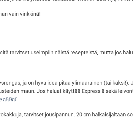
han vain vinkkinä!
itä tarvitset useimpiin näistä resepteistä, mutta jos hal
ysrengas, ja on hyvä idea pitää ylimääräinen (tai kaksi!)
mausteiden maun. Jos haluat käyttää Expressiä sekä leivon
 täältä
okakkuja, tarvitset jousipannun. 20 cm halkaisijaltaan sop