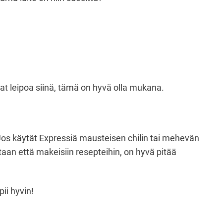
uat leipoa siinä, tämä on hyvä olla mukana.
. Jos käytät Expressiä mausteisen chilin tai mehevän
taan että makeisiin resepteihin, on hyvä pitää
ii hyvin!