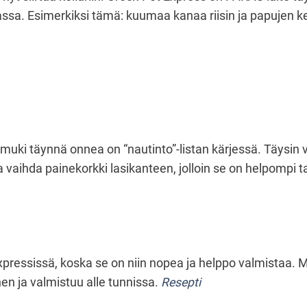
assa. Esimerkiksi tämä: kuumaa kanaa riisin ja papujen k
i täynnä onnea on “nautinto”-listan kärjessä. Täysin val
vaihda painekorkki lasikanteen, jolloin se on helpompi ta
essissä, koska se on niin nopea ja helppo valmistaa. Mikä
nen ja valmistuu alle tunnissa.
Resepti