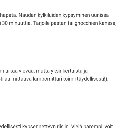
lihapata. Naudan kylkiluiden kypsyminen uunissa
i 30 minuuttia. Tarjoile pastan tai gnocchien kanssa,
n aikaa vievää, mutta yksinkertaista ja
ilaa mittaava lämpömittari toimii täydellisesti!).
ydellisesti kypsennettyyn riisiin. Vielä parempi: voit