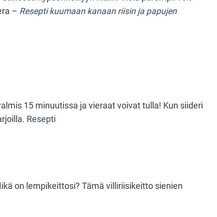
era –
Resepti kuumaan kanaan riisin ja papujen
mis 15 minuutissa ja vieraat voivat tulla! Kun siideri
rjoilla.
Resepti
 on lempikeittosi? Tämä villiriisikeitto sienien