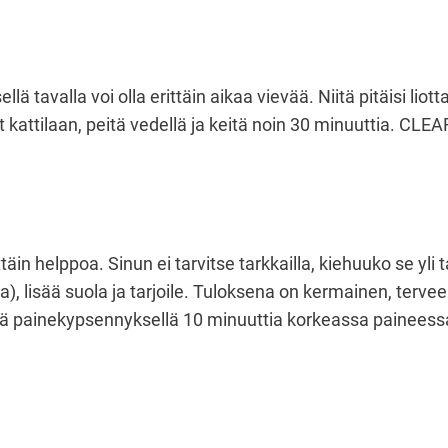
 tavalla voi olla erittäin aikaa vievää. Niitä pitäisi liot
kattilaan, peitä vedellä ja keitä noin 30 minuuttia. CLEAR!
in helppoa. Sinun ei tarvitse tarkkailla, kiehuuko se yli
a), lisää suola ja tarjoile. Tuloksena on kermainen, terve
 painekypsennyksellä 10 minuuttia korkeassa paineess