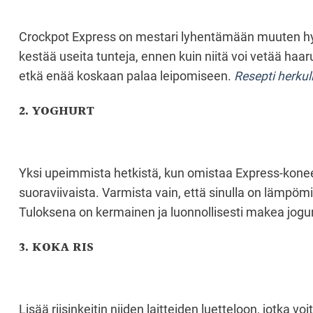
Crockpot Express on mestari lyhentämään muuten hyv
kestää useita tunteja, ennen kuin niitä voi vetää haar
etkä enää koskaan palaa leipomiseen.
Resepti herku
2. YOGHURT
Yksi upeimmista hetkistä, kun omistaa Express-koneen,
suoraviivaista. Varmista vain, että sinulla on lämpömi
Tuloksena on kermainen ja luonnollisesti makea jogur
3. KOKA RIS
Lisää riisinkeitin niiden laitteiden luetteloon, jotka vo