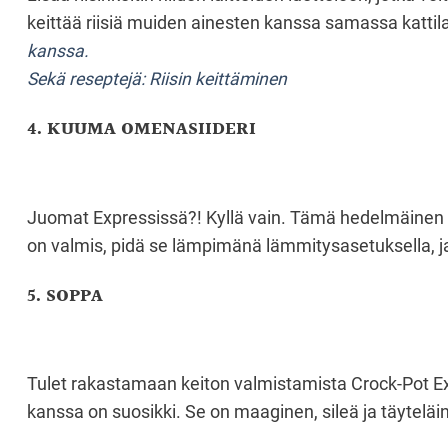
keittää riisiä muiden ainesten kanssa samassa kattil
kanssa.
Sekä reseptejä: Riisin keittäminen
4. KUUMA OMENASIIDERI
Juomat Expressissä?! Kyllä vain. Tämä hedelmäinen muk
on valmis, pidä se lämpimänä lämmitysasetuksella, ja 
5. SOPPA
Tulet rakastamaan keiton valmistamista Crock-Pot Expr
kanssa on suosikki. Se on maaginen, sileä ja täyteläi