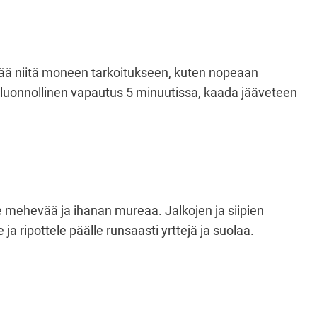
ttää niitä moneen tarkoitukseen, kuten nopeaan
, luonnollinen vapautus 5 minuutissa, kaada jääveteen
e mehevää ja ihanan mureaa. Jalkojen ja siipien
 ripottele päälle runsaasti yrttejä ja suolaa.