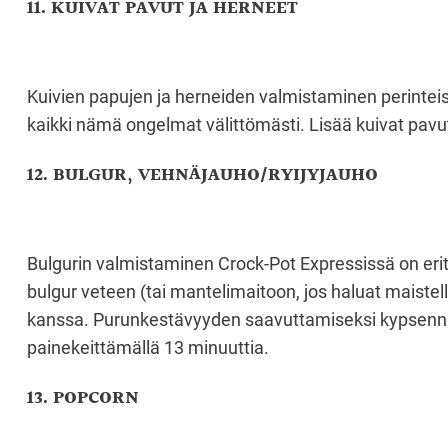
11. KUIVAT PAVUT JA HERNEET
Kuivien papujen ja herneiden valmistaminen perinteisellä
kaikki nämä ongelmat välittömästi. Lisää kuivat pavut 
12. BULGUR, VEHNÄJAUHO/RYIJYJAUHO
Bulgurin valmistaminen Crock-Pot Expressissä on erittä
bulgur veteen (tai mantelimaitoon, jos haluat maistell
kanssa. Purunkestävyyden saavuttamiseksi kypsennä
painekeittämällä 13 minuuttia.
13. POPCORN