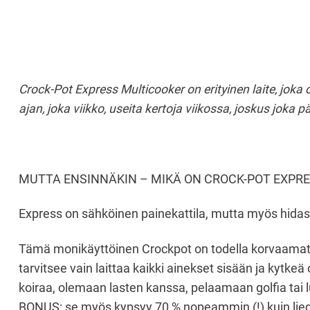
Crock-Pot Express Multicooker on erityinen laite, jok
ajan, joka viikko, useita kertoja viikossa, joskus jo
MUTTA ENSINNÄKIN – MIKÄ ON CROCK-POT EXPR
Express on sähköinen painekattila, mutta myös hidas lies
Tämä monikäyttöinen Crockpot on todella korvaamaton, 
tarvitsee vain laittaa kaikki ainekset sisään ja kytk
koiraa, olemaan lasten kanssa, pelaamaan golfia tai 
BONUS: se myös kypsyy 70 % nopeammin (!) kuin liedel