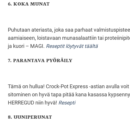
6. KOKA MUNAT
Puhutaan ateriasta, joka saa parhaat valmistuspistee
aamiaiseen, loistavaan munasalaattiin tai proteiinip
ja kuori – MAGI.
Reseptit löytyvät täältä
7. PARANTAVA PYÖRÄILY
Tämä on hullua! Crock-Pot Express -astian avulla voi
sitominen on hyvä tapa pitää kana kasassa kypsennykse
HERREGUD niin hyvä!
Resepti
8. UUNIPERUNAT